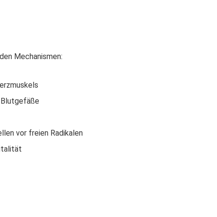
enden Mechanismen:
Herzmuskels
 Blutgefäße
len vor freien Radikalen
talität