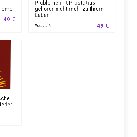
Probleme mit Prostatitis
obleme
gehören nicht mehr zu Ihrem
Leben
49 €
49 €
Prostatitis
sche
wieder