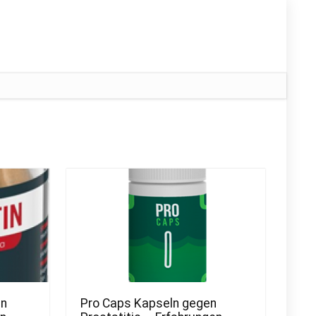
en
Pro Caps Kapseln gegen