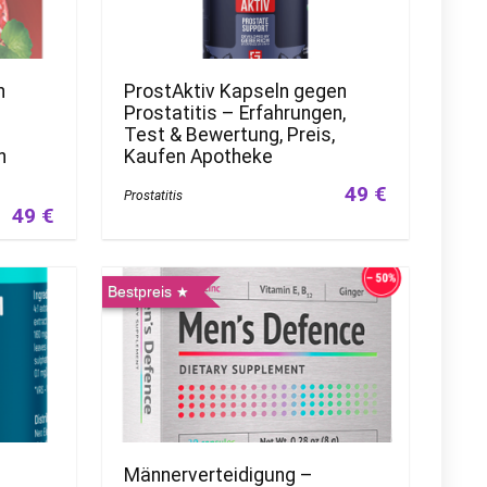
n
ProstAktiv Kapseln gegen
Prostatitis – Erfahrungen,
Test & Bewertung, Preis,
n
Kaufen Apotheke
49 €
Prostatitis
49 €
Bestpreis
Männerverteidigung –