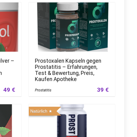
lver –
Prostoxalen Kapseln gegen
Prostatitis – Erfahrungen,
n
Test & Bewertung, Preis,
Kaufen Apotheke
49 €
39 €
Prostatitis
Natürlich