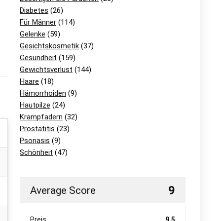
Diabetes
(26)
Für Männer
(114)
Gelenke
(59)
Gesichtskosmetik
(37)
Gesundheit
(159)
Gewichtsverlust
(144)
Haare
(18)
Hämorrhoiden
(9)
Hautpilze
(24)
Krampfadern
(32)
Prostatitis
(23)
Psoriasis
(9)
Schönheit
(47)
9
Average Score
Preis
9.5