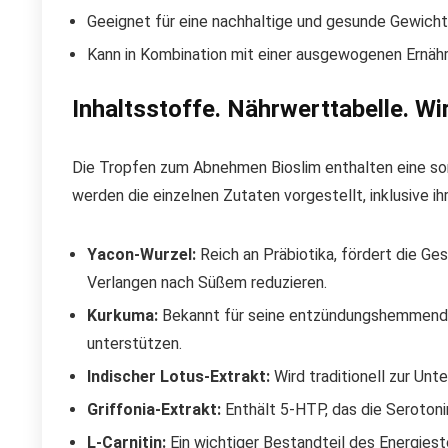
Geeignet für eine nachhaltige und gesunde Gewich
Kann in Kombination mit einer ausgewogenen Ern
Inhaltsstoffe. Nährwerttabelle. Wi
Die Tropfen zum Abnehmen Bioslim enthalten eine sor
werden die einzelnen Zutaten vorgestellt, inklusive ih
Yacon-Wurzel:
Reich an Präbiotika, fördert die G
Verlangen nach Süßem reduzieren.
Kurkuma:
Bekannt für seine entzündungshemmenden
unterstützen.
Indischer Lotus-Extrakt:
Wird traditionell zur U
Griffonia-Extrakt:
Enthält 5-HTP, das die Serotoni
L-Carnitin:
Ein wichtiger Bestandteil des Energiest