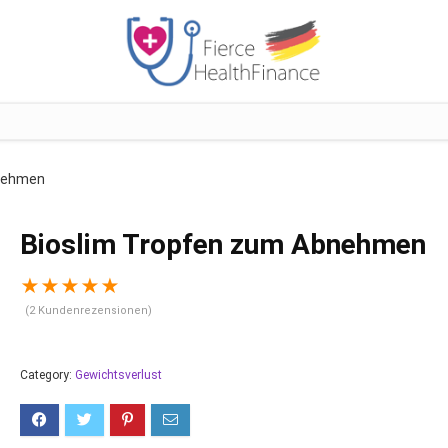
bnehmen
Bioslim Tropfen zum Abnehmen
★
★
★
★
★
(
2
Kundenrezensionen)
Category:
Gewichtsverlust