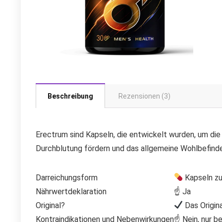
Beschreibung
Rezensionen (3)
Erectrum sind Kapseln, die entwickelt wurden, um die 
Durchblutung fördern und das allgemeine Wohlbefind
Darreichungsform
Kapseln zu
Nährwertdeklaration
☝ Ja
Original?
Das Origina
Kontraindikationen und Nebenwirkungen
☝ Nein, nur be