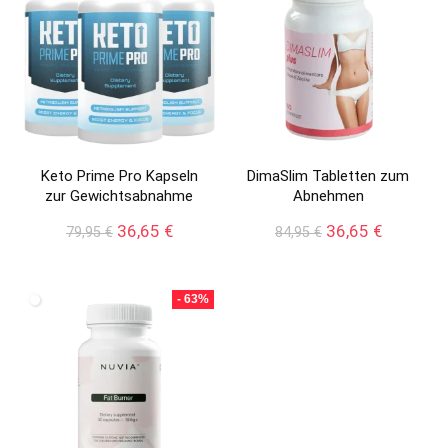
Keto Prime Pro Kapseln
DimaSlim Tabletten zum
zur Gewichtsabnahme
Abnehmen
Ursprünglicher
Aktueller
Ursprünglicher
Aktueller
36,65
€
36,65
€
79,95
€
84,95
€
Preis
Preis
Preis
Preis
war:
ist:
war:
ist:
79,95 €
36,65 €.
84,95 €
36,65 €.
- 63%