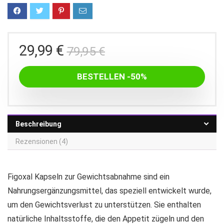
Ursprünglicher
Aktueller
29,99
€
79,95
€
Preis
Preis
war:
ist:
BESTELLEN -50%
79,95 €
29,99 €.
Beschreibung
Rezensionen (4)
Figoxal Kapseln zur Gewichtsabnahme sind ein
Nahrungsergänzungsmittel, das speziell entwickelt wurde,
um den Gewichtsverlust zu unterstützen. Sie enthalten
natürliche Inhaltsstoffe, die den Appetit zügeln und den