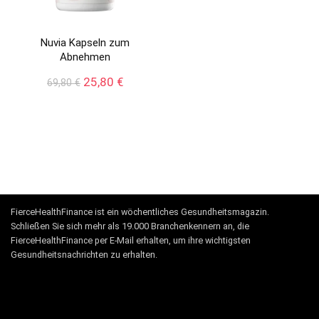
Nuvia Kapseln zum
Abnehmen
Ursprünglicher
Aktueller
25,80
€
69,80
€
Preis
Preis
war:
ist:
69,80 €
25,80 €.
FierceHealthFinance ist ein wöchentliches Gesundheitsmagazin.
Schließen Sie sich mehr als 19.000 Branchenkennern an, die
FierceHealthFinance per E-Mail erhalten, um ihre wichtigsten
Gesundheitsnachrichten zu erhalten.