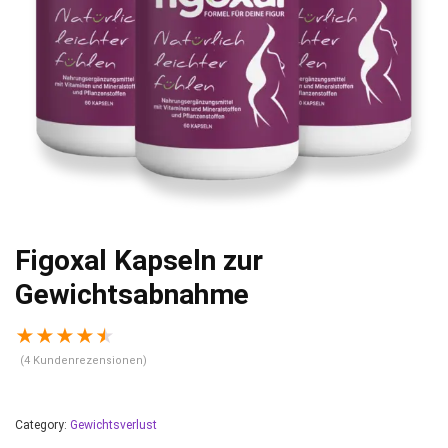
Figoxal Kapseln zur
Gewichtsabnahme
★
★
★
★
★
(
4
Kundenrezensionen)
Category:
Gewichtsverlust