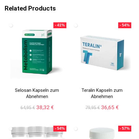
Related Products
- 41%
- 54%
Selosan Kapseln zum
Teralin Kapseln zum
Abnehmen
Abnehmen
Ursprünglicher
Aktueller
Ursprünglicher
Aktueller
38,32
€
36,65
€
64,95
€
79,95
€
Preis
Preis
Preis
Preis
war:
ist:
war:
ist:
64,95 €
38,32 €.
79,95 €
36,65 €.
- 54%
- 57%