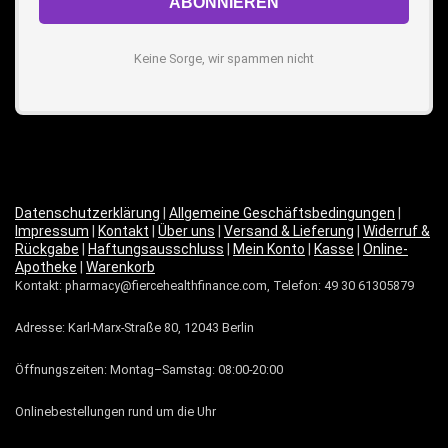
Keine Sorge, wir spammen nicht
Datenschutzerklärung
|
Allgemeine Geschäftsbedingungen
|
Impressum
|
Kontakt
|
Über uns
|
Versand & Lieferung
|
Widerruf &
Rückgabe
|
Haftungsausschluss
|
Mein Konto
|
Kasse
|
Online-
Apotheke
|
Warenkorb
Kontakt: pharmacy@fiercehealthfinance.com, Telefon: 49 30 61305879
Adresse: Karl-Marx-Straße 80, 12043 Berlin
Öffnungszeiten: Montag–Samstag: 08:00-20:00
Onlinebestellungen rund um die Uhr