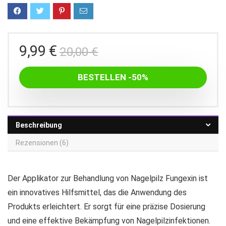
Ursprünglicher
Aktueller
9,99
€
20,00
€
Preis
Preis
war:
ist:
BESTELLEN -50%
20,00 €
9,99 €.
Beschreibung
Rezensionen (6)
Der Applikator zur Behandlung von Nagelpilz Fungexin ist
ein innovatives Hilfsmittel, das die Anwendung des
Produkts erleichtert. Er sorgt für eine präzise Dosierung
und eine effektive Bekämpfung von Nagelpilzinfektionen.