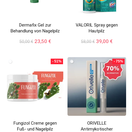
Dermafix Gel zur
VALORIL Spray gegen
Behandlung von Nagelpilz
Hautpilz
Ursprünglicher
Aktueller
Ursprünglicher
Aktueller
23,50
€
39,00
€
50,00
€
58,00
€
Preis
Preis
Preis
Preis
war:
ist:
war:
ist:
50,00 €
23,50 €.
58,00 €
39,00 €.
- 51%
- 75%
Fungizol Creme gegen
ORIVELLE
Fuß- und Nagelpilz
Antimykotischer