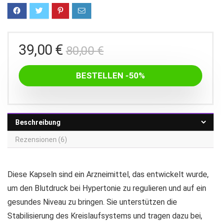
Ursprünglicher
Aktueller
39,00
€
80,00
€
Preis
Preis
war:
ist:
BESTELLEN -50%
80,00 €
39,00 €.
Beschreibung
Rezensionen (6)
Diese Kapseln sind ein Arzneimittel, das entwickelt wurde,
um den Blutdruck bei Hypertonie zu regulieren und auf ein
gesundes Niveau zu bringen. Sie unterstützen die
Stabilisierung des Kreislaufsystems und tragen dazu bei,