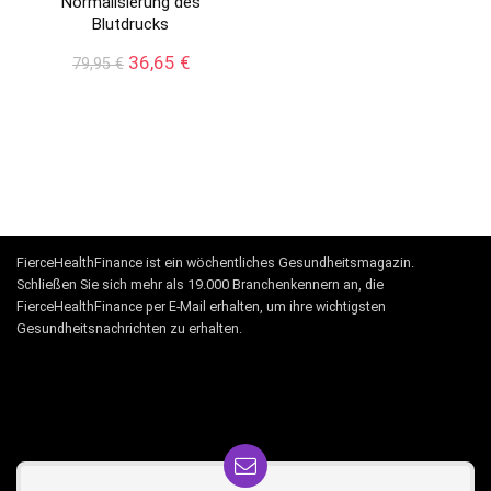
Normalisierung des
Blutdrucks
Ursprünglicher
Aktueller
36,65
€
79,95
€
Preis
Preis
war:
ist:
79,95 €
36,65 €.
FierceHealthFinance ist ein wöchentliches Gesundheitsmagazin.
Schließen Sie sich mehr als 19.000 Branchenkennern an, die
FierceHealthFinance per E-Mail erhalten, um ihre wichtigsten
Gesundheitsnachrichten zu erhalten.