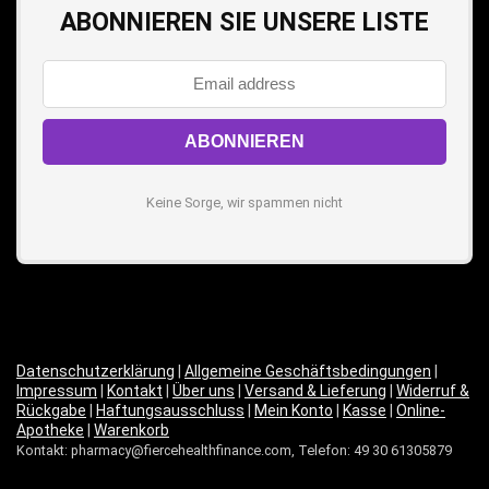
ABONNIEREN SIE UNSERE LISTE
Keine Sorge, wir spammen nicht
Datenschutzerklärung
|
Allgemeine Geschäftsbedingungen
|
Impressum
|
Kontakt
|
Über uns
|
Versand & Lieferung
|
Widerruf &
Rückgabe
|
Haftungsausschluss
|
Mein Konto
|
Kasse
|
Online-
Apotheke
|
Warenkorb
Kontakt: pharmacy@fiercehealthfinance.com, Telefon: 49 30 61305879