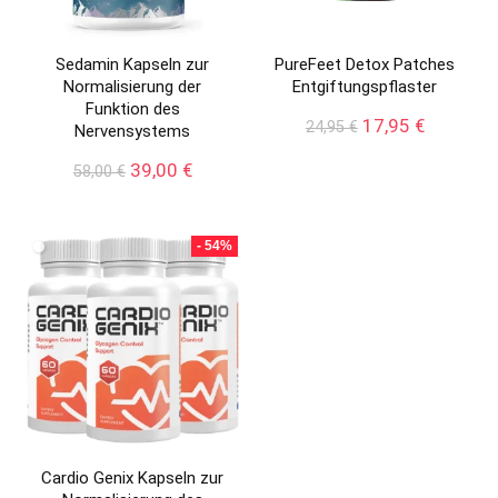
Sedamin Kapseln zur
PureFeet Detox Patches
Normalisierung der
Entgiftungspflaster
Funktion des
Ursprünglicher
Aktueller
17,95
€
24,95
€
Nervensystems
Preis
Preis
Ursprünglicher
Aktueller
war:
ist:
39,00
€
58,00
€
Preis
Preis
24,95 €
17,95 €.
war:
ist:
58,00 €
39,00 €.
- 54%
Cardio Genix Kapseln zur