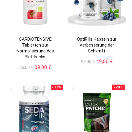
CARDIOTENSIVE
OptiPills Kapseln zur
Tabletten zur
Verbesserung der
Normalisierung des
Sehkraft
Blutdrucks
Ursprünglicher
Aktueller
49,00
€
98,00
€
Ursprünglicher
Aktueller
Preis
Preis
39,00
€
78,00
€
Preis
Preis
war:
ist:
war:
ist:
98,00 €
49,00 €.
78,00 €
39,00 €.
- 33%
- 28%