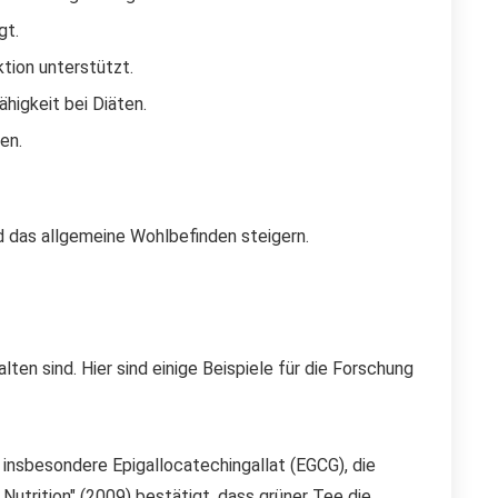
gt.
ktion unterstützt.
higkeit bei Diäten.
en.
d das allgemeine Wohlbefinden steigern.
ten sind. Hier sind einige Beispiele für die Forschung
insbesondere Epigallocatechingallat (EGCG), die
Nutrition" (2009) bestätigt, dass grüner Tee die