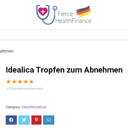
bnehmen
Idealica Tropfen zum Abnehmen
★
★
★
★
★
(
3
Kundenrezensionen)
Category:
Gewichtsverlust