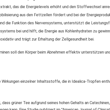
extrakt, das die Energielevels erhöht und den Stoffwechsel anre
mobilisierung aus den Fettzellen fördert und bei der Energieprodu
nd die Funktion des Nervensystems, unterstützt die Leistungsfä
systems bei und hilft, die Energie aus Kohlenhydraten zu gewinn
xidativ und trägt zur Erhaltung der Zellgesundheit bei.
aminen soll den Körper beim Abnehmen effektiv unterstützen un
irkungen einzelner Inhaltsstoffe, die in Idealica-Tropfen enthal
 dass grüner Tee aufgrund seines hohen Gehalts an Catechinen, 
n kann. Eine Studie publiziert im "American Journal of Clinical 