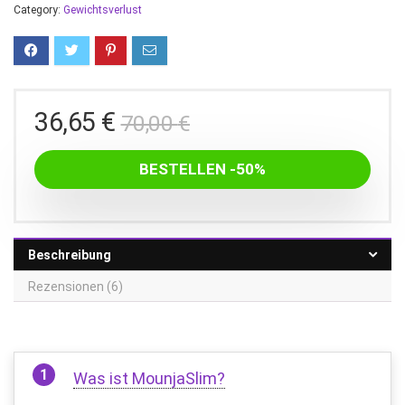
Category:
Gewichtsverlust
Ursprünglicher
Aktueller
36,65
€
70,00
€
Preis
Preis
war:
ist:
BESTELLEN -50%
70,00 €
36,65 €.
Beschreibung
Rezensionen (6)
Was ist MounjaSlim?