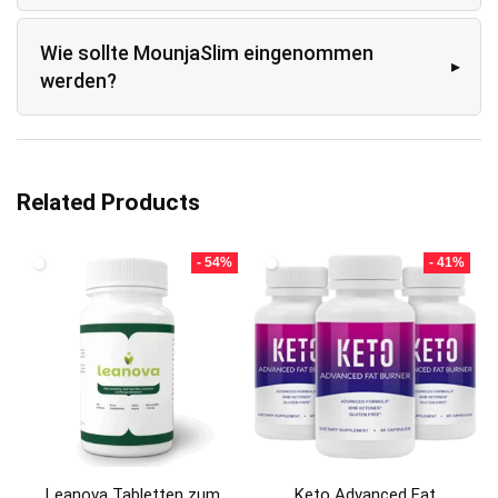
Wie sollte MounjaSlim eingenommen
werden?
Related Products
- 54%
- 41%
Leanova Tabletten zum
Keto Advanced Fat