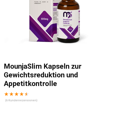
MounjaSlim Kapseln zur
Gewichtsreduktion und
Appetitkontrolle
★
★
★
★
★
(
6
Kundenrezensionen)