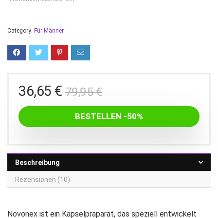
Category:
Für Männer
Ursprünglicher
Aktueller
36,65
€
79,95
€
Preis
Preis
war:
ist:
BESTELLEN -50%
79,95 €
36,65 €.
Beschreibung
Rezensionen (10)
Novonex ist ein Kapselpräparat, das speziell entwickelt