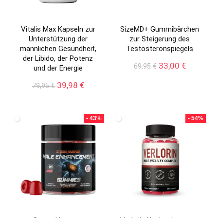
Vitalis Max Kapseln zur
SizeMD+ Gummibärchen
Unterstützung der
zur Steigerung des
männlichen Gesundheit,
Testosteronspiegels
der Libido, der Potenz
Ursprünglicher
Aktueller
33,00
€
69,95
€
und der Energie
Preis
Preis
Ursprünglicher
Aktueller
war:
ist:
39,98
€
79,95
€
Preis
Preis
69,95 €
33,00 €.
war:
ist:
79,95 €
39,98 €.
- 43%
- 54%