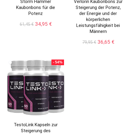
Storm Hammer
Verlorin Kaubonbons zur
Kaubonbons für die
Steigerung der Potenz,
Potenz
der Energie und der
körperlichen
Ursprünglicher
Aktueller
34,95
€
61,45
€
Leistungsfähigkeit bei
Preis
Preis
Männern
war:
ist:
61,45 €
34,95 €.
Ursprünglicher
Aktueller
36,65
€
79,95
€
Preis
Preis
war:
ist:
79,95 €
36,65 €.
- 54%
TestoLink Kapseln zur
Steigerung des