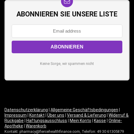
ABONNIEREN SIE UNSERE LISTE
Keine Sorge, wir spammen nicht
Datenschutzerklärung
|
Allgemeine Geschäftsbedingungen
|
Impressum
|
Kontakt
|
Über uns
|
Versand & Lieferung
|
Widerruf &
Rückgabe
|
Haftungsausschluss
|
Mein Konto
|
Kasse
|
Online-
Apotheke
|
Warenkorb
Kontakt: pharmacy@fiercehealthfinance.com, Telefon: 49 30 61305879