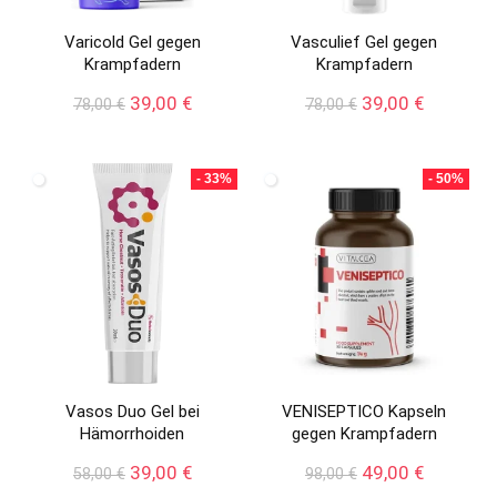
Varicold Gel gegen
Vasculief Gel gegen
Krampfadern
Krampfadern
Ursprünglicher
Aktueller
Ursprünglicher
Aktueller
39,00
€
39,00
€
78,00
€
78,00
€
Preis
Preis
Preis
Preis
war:
ist:
war:
ist:
78,00 €
39,00 €.
78,00 €
39,00 €.
- 33%
- 50%
Vasos Duo Gel bei
VENISEPTICO Kapseln
Hämorrhoiden
gegen Krampfadern
Ursprünglicher
Aktueller
Ursprünglicher
Aktueller
39,00
€
49,00
€
58,00
€
98,00
€
Preis
Preis
Preis
Preis