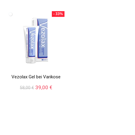
war:
ist:
war:
ist:
58,00 €
39,00 €.
98,00 €
49,00 €.
- 33%
Vezolax Gel bei Varikose
Ursprünglicher
Aktueller
39,00
€
58,00
€
Preis
Preis
war:
ist:
58,00 €
39,00 €.