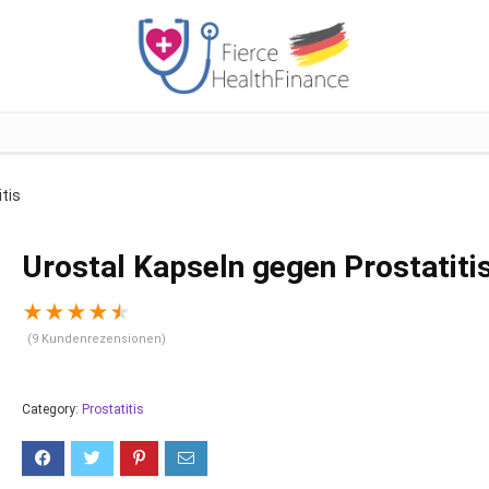
tis
Urostal Kapseln gegen Prostatiti
★
★
★
★
★
(
9
Kundenrezensionen)
Category:
Prostatitis