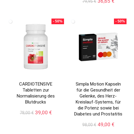
Preis
Preis
Ursprünglicher
Aktueller
36,65
€
79,95
€
war:
ist:
Preis
Preis
59,00 €
29,00 €.
war:
ist:
79,95 €
36,65 €.
- 50%
- 50%
CARDIOTENSIVE
Simpla Motion Kapseln
Tabletten zur
für die Gesundheit der
Normalisierung des
Gelenke, des Herz-
Blutdrucks
Kreislauf-Systems, für
die Potenz sowie bei
Ursprünglicher
Aktueller
39,00
€
78,00
€
Diabetes und Prostatitis
Preis
Preis
war:
ist:
Ursprünglicher
Aktueller
49,00
€
98,00
€
78,00 €
39,00 €.
Preis
Preis