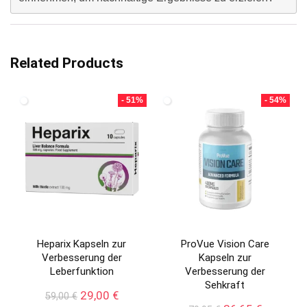
Related Products
- 51%
- 54%
Heparix Kapseln zur
ProVue Vision Care
Verbesserung der
Kapseln zur
Leberfunktion
Verbesserung der
Sehkraft
Ursprünglicher
Aktueller
29,00
€
59,00
€