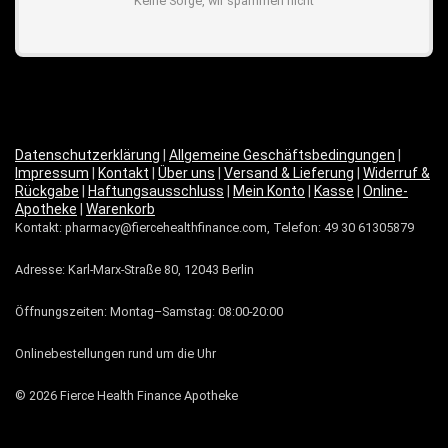
Keine Sorge, wir spammen nicht
Datenschutzerklärung
|
Allgemeine Geschäftsbedingungen
|
Impressum
|
Kontakt
|
Über uns
|
Versand & Lieferung
|
Widerruf &
Rückgabe
|
Haftungsausschluss
|
Mein Konto
|
Kasse
|
Online-
Apotheke
|
Warenkorb
Kontakt: pharmacy@fiercehealthfinance.com, Telefon: 49 30 61305879
Adresse: Karl-Marx-Straße 80, 12043 Berlin
Öffnungszeiten: Montag–Samstag: 08:00-20:00
Onlinebestellungen rund um die Uhr
© 2026 Fierce Health Finance Apotheke