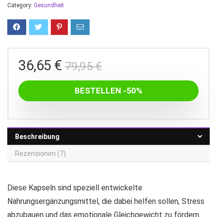
Category:
Gesundheit
Ursprünglicher
Aktueller
36,65
€
79,95
€
Preis
Preis
war:
ist:
BESTELLEN -50%
79,95 €
36,65 €.
Beschreibung
Rezensionen (7)
Diese Kapseln sind speziell entwickelte
Nahrungsergänzungsmittel, die dabei helfen sollen, Stress
abzubauen und das emotionale Gleichgewicht zu fördern.