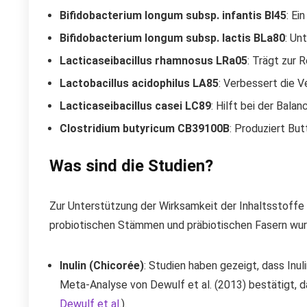
Bifidobacterium longum subsp. infantis BI45
: Ei
Bifidobacterium longum subsp. lactis BLa80
: Un
Lacticaseibacillus rhamnosus LRa05
: Trägt zur 
Lactobacillus acidophilus LA85
: Verbessert die V
Lacticaseibacillus casei LC89
: Hilft bei der Bala
Clostridium butyricum CB39100B
: Produziert Bu
Was sind die Studien?
Zur Unterstützung der Wirksamkeit der Inhaltsstoffe 
probiotischen Stämmen und präbiotischen Fasern wur
Inulin (Chicorée)
: Studien haben gezeigt, dass Inul
Meta-Analyse von Dewulf et al. (2013) bestätigt, d
Dewulf et al.
).