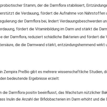
n probiotischer Stamm, der die Darmflora stabilisiert, Entzündu
terstützt die Verdauung, fördert die Aufnahme von Nährstoffen u
Regulierung der Darmflora bei, lindert Verdauungsbeschwerden u
erdauung, fördert die Vitaminbildung im Darm und stärkt die Darm
nce der Darmflora, reduziert schädliche Bakterien und fördert di
ttersäure, die die Darmwand stärkt, entzündungshemmend wirkt u
in Zempira PreBio gibt es mehrere wissenschaftliche Studien, d
den bedeutende Ergebnisse erzielt:
in die Darmflora positiv beeinflusst, das Wachstum nützlicher Ba
ass Inulin die Anzahl der Bifidobacterien im Darm erhöht und die