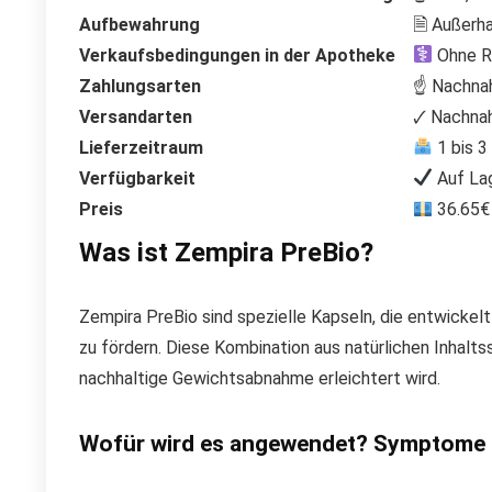
Aufbewahrung
🗎 Außerha
Verkaufsbedingungen in der Apotheke
Ohne Re
Zahlungsarten
☝ Nachnah
Versandarten
🗸 Nachna
Lieferzeitraum
1 bis 
Verfügbarkeit
Auf La
Preis
36.65€ 
Was ist Zempira PreBio?
Zempira PreBio sind spezielle Kapseln, die entwickel
zu fördern. Diese Kombination aus natürlichen Inhalts
nachhaltige Gewichtsabnahme erleichtert wird.
Wofür wird es angewendet? Symptome