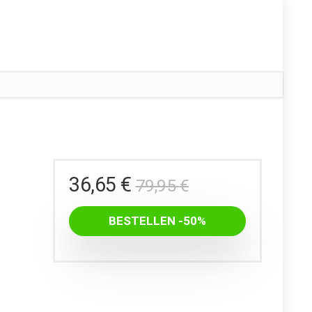
Ursprüngliche
Aktueller
36,65
€
79,95
€
Preis
Preis
war:
ist:
BESTELLEN -50%
79,95 €
36,65 €.