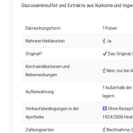
Glucosaminsulfat und Extrakte aus Kurkuma und Ingwer
Darreichungsform
? Pulver
Nährwertdeklaration
☝ Ja
Original?
Das Original,
Kontraindikationen und
☝ Nein, nur bei 
Nebenwirkungen
? Außerhalb der
Aufbewahrung
lagern.
Verkaufsbedingungen in der
Ohne Rezept. 
Apotheke
1924/2006 Heal
Zahlungsarten
☝ Nachnahme, D