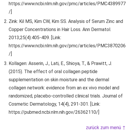
https://www.ncbi.nlm.nih.gov/pmc/articles/PMC4389977
/]
Zink: Kil MS, Kim CW, Kim SS. Analysis of Serum Zinc and
Copper Concentrations in Hair Loss. Ann Dermatol.
2013;25(4):405-409. [Link:
https://www.ncbi.nlm.nih.gov/pmc/articles/PMC3870206
/]
Kollagen: Asserin, J., Lati, E., Shioya, T., & Prawitt, J.
(2015). The effect of oral collagen peptide
supplementation on skin moisture and the dermal
collagen network: evidence from an ex vivo model and
randomized, placebo-controlled clinical trials. Journal of
Cosmetic Dermatology, 14(4), 291-301. [Link:
https://pubmed.ncbi.nlm.nih.gov/26362110/]
zurück zum menü ↑