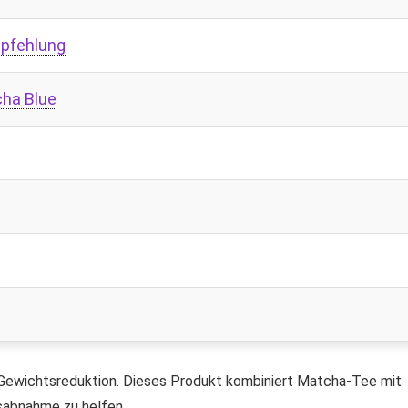
mpfehlung
cha Blue
r Gewichtsreduktion. Dieses Produkt kombiniert Matcha-Tee mit
tsabnahme zu helfen.