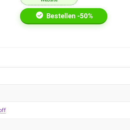
Bestellen -50%
off