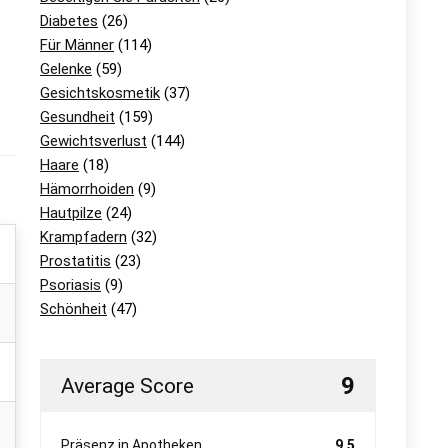
Diabetes
(26)
Für Männer
(114)
Gelenke
(59)
Gesichtskosmetik
(37)
Gesundheit
(159)
Gewichtsverlust
(144)
Haare
(18)
Hämorrhoiden
(9)
Hautpilze
(24)
Krampfadern
(32)
Prostatitis
(23)
Psoriasis
(9)
Schönheit
(47)
9
Average Score
Präsenz in Apotheken
9.5