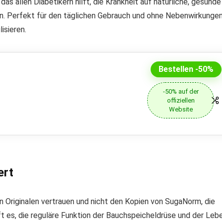
 allen Diabetikern hilft, die Krankheit auf natürliche, gesunde
n. Perfekt für den täglichen Gebrauch und ohne Nebenwirkungen
isieren.
Bestellen -50%
-50% auf der
offiziellen
Website
ert
 Originalen vertrauen und nicht den Kopien von SugaNorm, die
t es, die reguläre Funktion der Bauchspeicheldrüse und der Leb