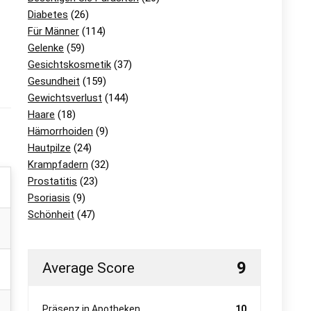
Diabetes
(26)
Für Männer
(114)
Gelenke
(59)
Gesichtskosmetik
(37)
Gesundheit
(159)
Gewichtsverlust
(144)
Haare
(18)
Hämorrhoiden
(9)
Hautpilze
(24)
Krampfadern
(32)
Prostatitis
(23)
Psoriasis
(9)
Schönheit
(47)
9
Average Score
Präsenz in Apotheken
10